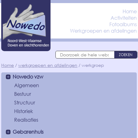
Home
Activiteiten
Fotoalbums
Werkgroepen en afdelingen
ZOEKEN
Home
werkgroepen en afdelingen
werkgroep
Nowedo vzw
Algemeen
Bestuur
Structuur
Historiek
Realisaties
Gebarenhuis